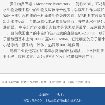
膜生物反应器（Membrane Bioreactor），简称MB
水生物处理工程中的生物反应器结合起来，以膜组件作为取代
物反应器组合构成的一种新型生物处理装置。MBR 具有设备
出水水质稳定、节能及降低氯消毒量等特点，并在废水生物处
展前景。 中空纤维超滤膜分离技术是我国发展最早、应用最
一。目前我国生产的中空纤维超滤膜的直径在0.5-2.0 mm，膜孔径
子量范围基本上为100000 至6000 Dolton。它比细菌的
小悬浮物、微生物、胶体、热源等100%地截留。
随着工业化进程的加速和水资源的日益短缺， 中水回用
废
要手段，膜技术在污水处理方面的应用必将越来越广泛。
一览环保英才网
陕西污水处理工程网
河南污水处理工程网
污水处理宝
版权所有： 地址：
电话：联系QQ： 本站由
至成科技
提供技术支持